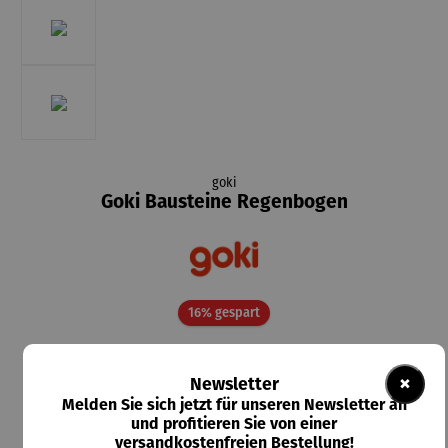
goki
Goki Bausteine Regenbogen
Rabatt
16% gespart
49,58 €
UVP
59,00 €
×
Newsletter
Melden Sie sich jetzt für unseren Newsletter an
Preise inkl. MwSt. zzgl. Versandkosten
und profitieren Sie von einer
versandkostenfreien Bestellung!