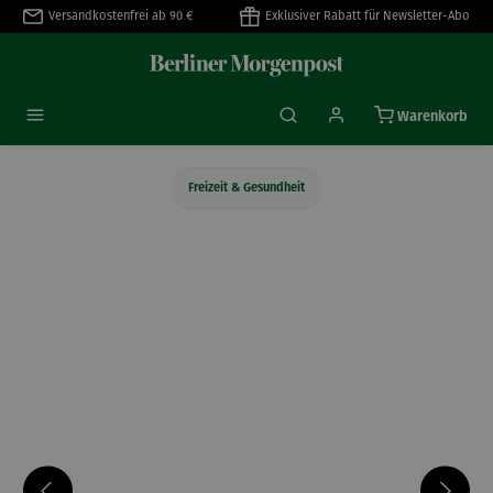
Versandkostenfrei ab 90 €
Exklusiver Rabatt für Newsletter-Abo
alt springen
Warenkorb
Freizeit & Gesundheit
Bildergalerie überspringen