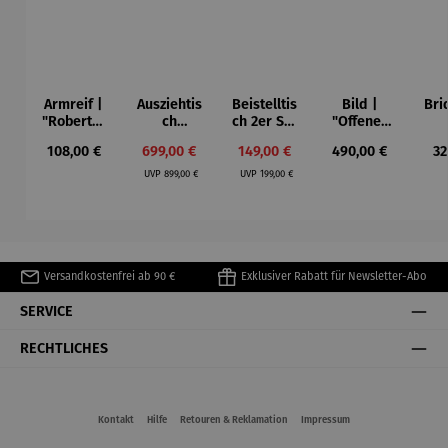
Armreif |
Ausziehtis
Beistelltis
Bild |
Bri
"Roberta"
ch
ch 2er Set
"Offenes
– Anna
Aluminium
– Dalias
Fenster in
Esp
Regulärer Preis:
Verkaufspreis:
Verkaufspreis:
Regulärer Preis:
Re
108,00 €
699,00 €
149,00 €
490,00 €
32
Mütz
– Valor
Collioure"
ech
Regulärer Preis:
Regulärer Preis:
(1905) -
Por
UVP
899,00 €
UVP
199,00 €
Henri
| 4
Matisse
Versandkostenfrei ab 90 €
Exklusiver Rabatt für Newsletter-Abo
SERVICE
RECHTLICHES
Kontakt
Hilfe
Retouren & Reklamation
Impressum