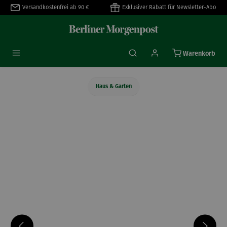
Versandkostenfrei ab 90 €
Exklusiver Rabatt für Newsletter-Abo
alt springen
Warenkorb
Haus & Garten
Bildergalerie überspringen