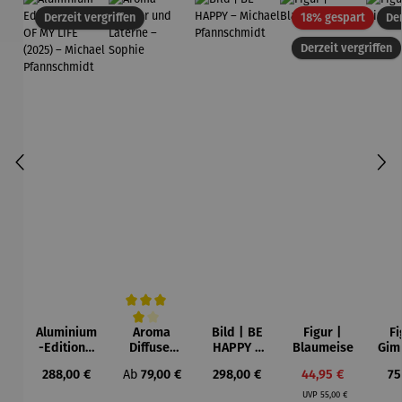
Rabatt
Derzeit vergriffen
18% gespart
Der
Derzeit vergriffen
Aluminium
Aroma
Bild | BE
Figur |
Fi
Durchschnittliche Bewertung von 4 von 5 Sternen
-Edition |
Diffuser
HAPPY –
Blaumeise
Gim
LOVE OF
und
Michael
Regulärer Preis:
Regulärer Preis:
Regulärer Preis:
Verkaufspreis:
Re
288,00 €
Ab
79,00 €
298,00 €
44,95 €
75
MY LIFE
Laterne –
Pfannsch
Regulärer Preis:
(2025) –
Sophie
midt
UVP
55,00 €