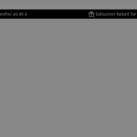
en mit
Metallges
enfrei ab 90 €
Exklusiver Rabatt fü
tell