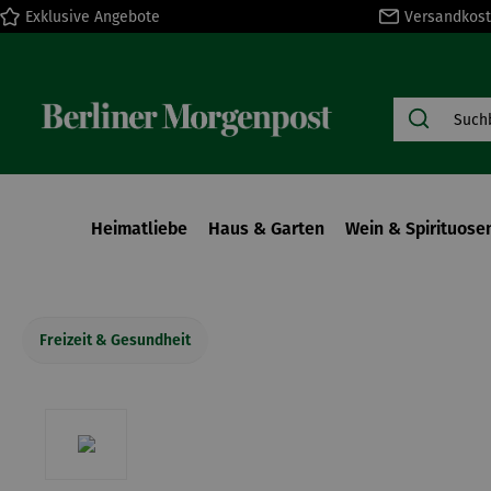
Exklusive Angebote
Versandkost
springen
Zur Hauptnavigation springen
Heimatliebe
Haus & Garten
Wein & Spirituose
Freizeit & Gesundheit
Bildergalerie überspringen