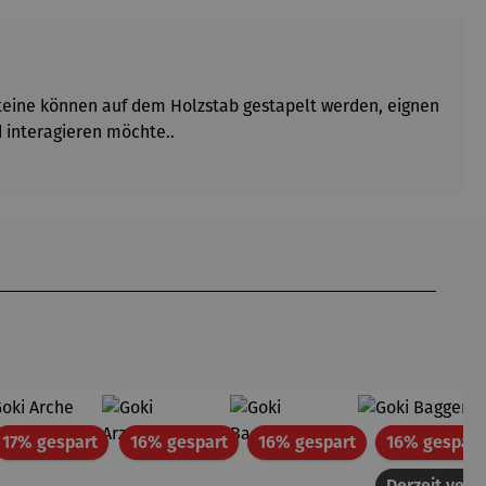
steine können auf dem Holzstab gestapelt werden, eignen
d interagieren möchte..
att
Rabatt
Rabatt
Rabatt
17% gespart
16% gespart
16% gespart
16% gespart
Derzeit vergr