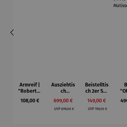
Armreif |
Ausziehtis
Beistelltis
B
"Roberta"
ch
ch 2er Set
"O
– Anna
Aluminium
– Dalias
Fen
Regulärer Preis:
Verkaufspreis:
Verkaufspreis:
Reg
108,00 €
699,00 €
149,00 €
49
Mütz
– Valor
Col
Regulärer Preis:
Regulärer Preis:
(1
UVP
899,00 €
UVP
199,00 €
H
Ma