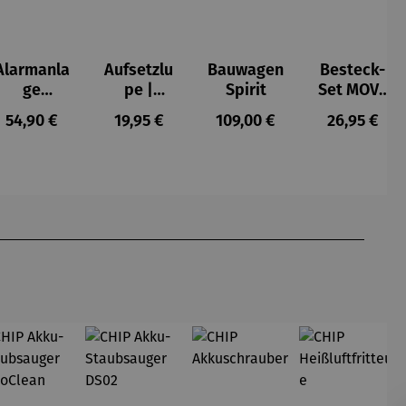
Alarmanla
Aufsetzlu
Bauwagen
Besteck-
ge
pe |
Spirit
Set MOVE
Glasbruch
10fache
4-teilig
s:
Regulärer Preis:
Regulärer Preis:
Regulärer Preis:
Regulärer P
54,90 €
19,95 €
109,00 €
26,95 €
und
Vergrößer
Türgriff-
ung
Alarm