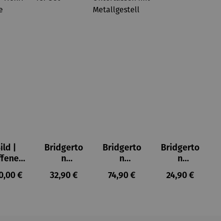
ild |
Bridgerto
Bridgerto
Bridgerto
ffenes
n
n
n
ster in
Espresso
Espressot
Zuckerdo
ulärer Preis:
Regulärer Preis:
Regulärer Preis:
Regulärer Prei
0,00 €
32,90 €
74,90 €
24,90 €
lioure"
becher
assen Set
se aus
905) -
aus
| 4 Tassen
Porzellan
enri
Porzellan
&
tisse
| 4er Set
Untertass