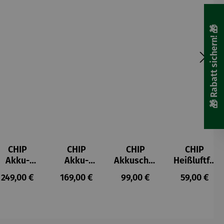
🎁 Rabatt sichern! 🎁
CHIP
CHIP
CHIP
CHIP
Akku-
Akku-
Akkuschra
Heißluftfri
Staubsau
Staubsau
uber
tteuse
s:
Regulärer Preis:
Regulärer Preis:
Regulärer Preis:
Regulärer P
249,00 €
169,00 €
99,00 €
59,00 €
ger
ger DS02
AutoClean