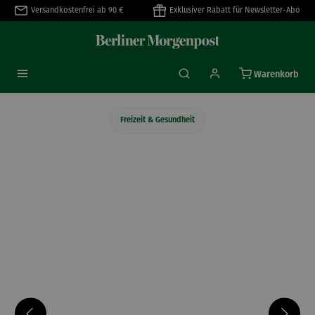
Versandkostenfrei ab 90 €
Exklusiver Rabatt für Newsletter-Abo
alt springen
Warenkorb
Freizeit & Gesundheit
Bildergalerie überspringen