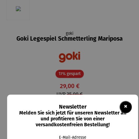
goki
Goki Legespiel Schmetterling Mariposa
Rabatt
17% gespart
29,00 €
UVP
35,00 €
×
Preise inkl. MwSt. zzgl. Versandkosten
Newsletter
Melden Sie sich jetzt für unseren Newsletter an
und profitieren Sie von einer
Lieferzeit: 5-7 Tage
versandkostenfreien Bestellung!
In den Warenkorb
E-Mail-Adresse