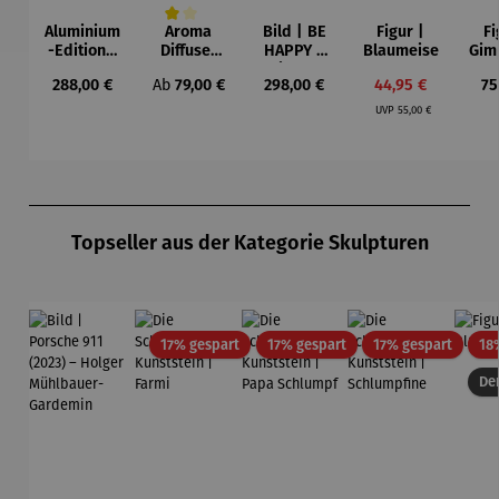
Aluminium
Aroma
Bild | BE
Figur |
Fi
Durchschnittliche Bewertung von 4 von 5 Sternen
-Edition |
Diffuser
HAPPY –
Blaumeise
Gim
LOVE OF
und
Michael
Regulärer Preis:
Regulärer Preis:
Regulärer Preis:
Verkaufspreis:
Re
288,00 €
Ab
79,00 €
298,00 €
44,95 €
75
MY LIFE
Laterne –
Pfannsch
Regulärer Preis:
(2025) –
Sophie
midt
UVP
55,00 €
Michael
Pfannsch
midt
Produktgalerie überspringen
Topseller aus der Kategorie Skulpturen
Rabatt
Rabatt
Rabatt
17% gespart
17% gespart
17% gespart
18
Der