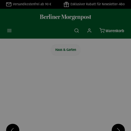
Versandkostenfrei ab 90 €
Exklusiver Rabatt für Newsletter-Abo
alt springen
Warenkorb
Haus & Garten
Bildergalerie überspringen