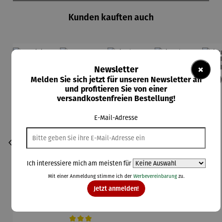
Kunden kauften auch
Rabatt
Derzeit vergriffen
18% gespart
Der
×
Newsletter
Melden Sie sich jetzt für unseren Newsletter an
Derzeit vergriffen
und profitieren Sie von einer
versandkostenfreien Bestellung!
E-Mail-Adresse
Ich interessiere mich am meisten für
Mit einer Anmeldung stimme ich der
Werbevereinbarung
zu.
Jetzt anmelden!