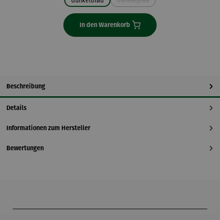
dunkelblau
dunkelgrau
(Diese Option ist zurzeit nicht verfü
In den Warenkorb
Beschreibung
Details
Informationen zum Hersteller
Bewertungen
Produktgalerie überspringen