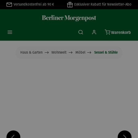
Versandkostenfrei ab 90 €
Exklusiver Rabatt für Newsletter-Abo
alt springen
Warenkorb
Haus & Garten
Wohnwelt
Möbel
Sessel & Stühle
Bildergalerie überspringen