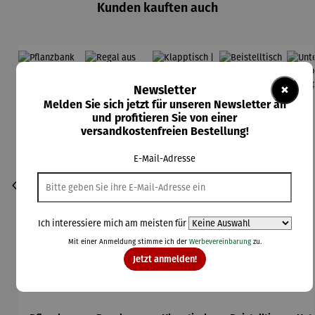
Kunden kauften auch
Rabatt
Rabatt
Rabatt
Rabatt
20% gespart
8% gespart
19% gespart
25% gespart
×
Newsletter
Melden Sie sich jetzt für unseren Newsletter an
und profitieren Sie von einer
versandkostenfreien Bestellung!
E-Mail-Adresse
Ich interessiere mich am meisten für
Mit einer Anmeldung stimme ich der
Werbevereinbarung
zu.
Jetzt anmelden!