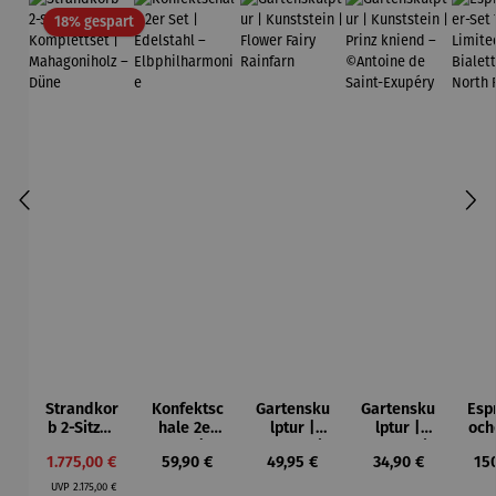
Rabatt
18% gespart
Strandkor
Konfektsc
Gartensku
Gartensku
Esp
b 2-Sitzer
hale 2er
lptur |
lptur |
och
Kompletts
Set |
Kunststein
Kunststein
7-
Verkaufspreis:
Regulärer Preis:
Regulärer Preis:
Regulärer Preis:
Reg
1.775,00 €
59,90 €
49,95 €
34,90 €
15
et |
Edelstahl
| Flower
| Prinz
Li
Regulärer Preis:
Mahagoni
–
Fairy
kniend –
Ed
UVP
2.175,00 €