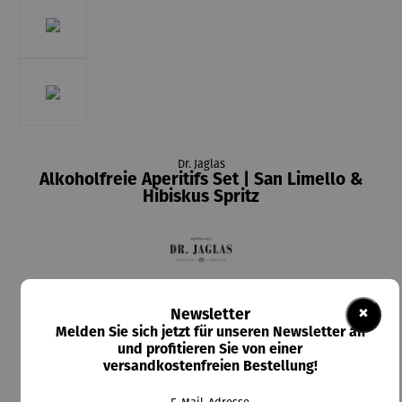
Dr. Jaglas
Alkoholfreie Aperitifs Set | San Limello &
Hibiskus Spritz
74,75 €
×
Newsletter
Inhalt:
4.5 Liter
(16,61 € / 1 Liter)
Melden Sie sich jetzt für unseren Newsletter an
Preise inkl. MwSt. zzgl. Versandkosten
und profitieren Sie von einer
versandkostenfreien Bestellung!
Lieferzeit: 2-5 Tage