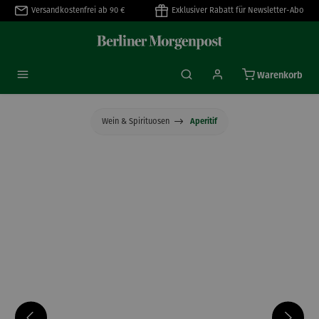
Versandkostenfrei ab 90 €
Exklusiver Rabatt für Newsletter-Abo
alt springen
Warenkorb
Wein & Spirituosen
Aperitif
Bildergalerie überspringen