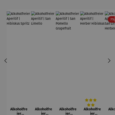
7%
Alkoholfre
Alkoholfre
Alkoholfre
Alkoholfre
Alk
Durchschnittliche Be
ier
ier
ier
ier