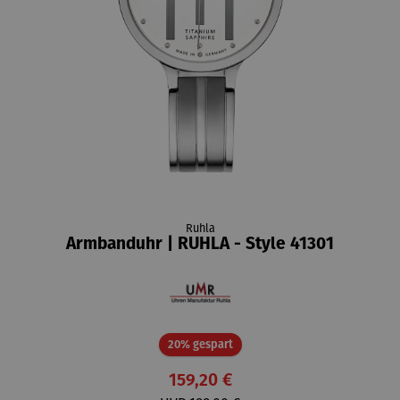
Ruhla
Armbanduhr | RUHLA - Style 41301
Rabatt
20% gespart
159,20 €