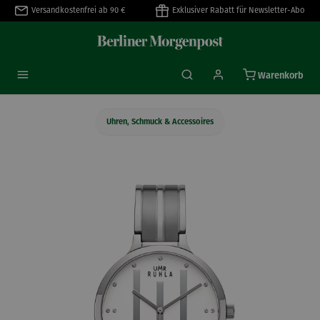
Versandkostenfrei ab 90 €
Exklusiver Rabatt für Newsletter-Abo
alt springen
Warenkorb
Uhren, Schmuck & Accessoires
Bildergalerie überspringen