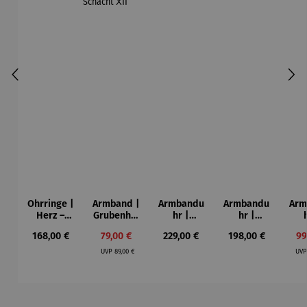
Ohrringe |
Armband |
Armbandu
Armbandu
Arm
Herz –
Grubenhol
hr |
hr |
Juliet
z –
Hubertus
Künstler
Leb
Regulärer Preis:
Verkaufspreis:
Regulärer Preis:
Regulärer Preis:
Ve
168,00 €
79,00 €
229,00 €
198,00 €
99
Welterbe
–
Mondrian
u
Regulärer Preis:
Zollverein
moosgrün
– Tableau
Bar
UVP
89,00 €
UV
Schacht
Nr. IV
ⅩⅠⅠ
Produktgalerie überspringen