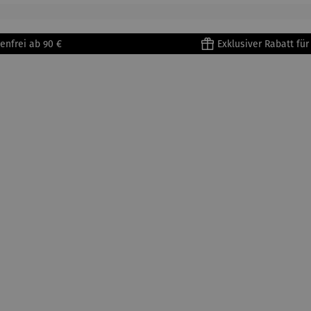
Gustav
Lederban
Klimt
d – Claude
Monet
enfrei ab 90 €
Exklusiver Rabatt fü