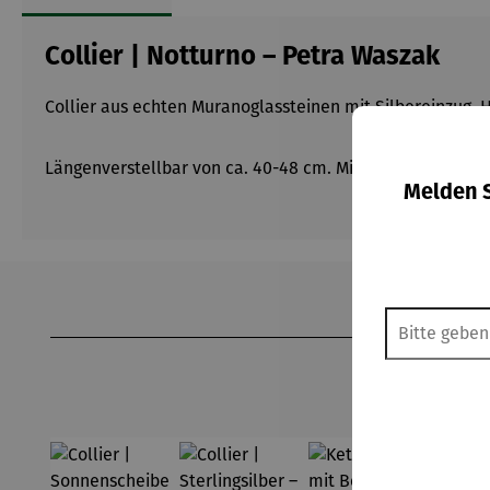
Collier | Notturno – Petra Waszak
Collier aus echten Muranoglassteinen mit Silbereinzug,
Längenverstellbar von ca. 40-48 cm. Mit Karabinerversch
Melden S
Produktgalerie überspringen