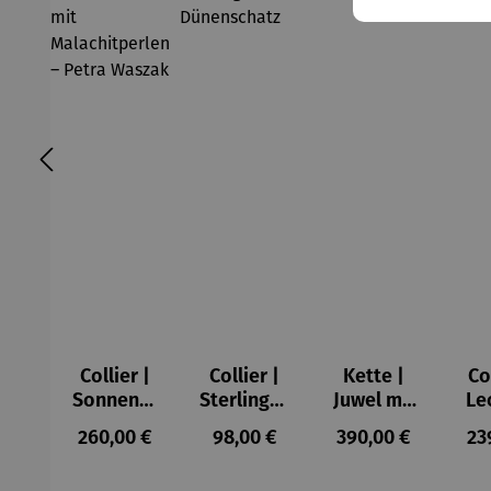
Collier |
Collier |
Kette |
Co
Sonnensc
Sterlingsil
Juwel mit
Le
heibe mit
ber –
Bernstein
Regulärer Preis:
Regulärer Preis:
Regulärer Preis:
Re
260,00 €
98,00 €
390,00 €
23
Malachitp
Dünensch
erlen –
atz