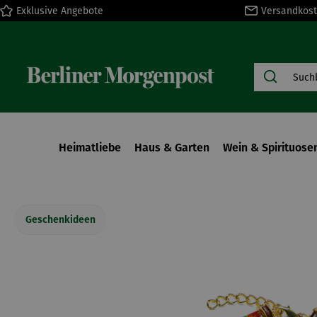
Exklusive Angebote
Versandkost
springen
Zur Hauptnavigation springen
Heimatliebe
Haus & Garten
Wein & Spirituose
Geschenkideen
Bildergalerie überspringen