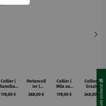
🎁 Rabatt sichern! 🎁
Collier |
Perlencoll
Collier |
Collier |
Sansibar
ier |
Mila aus
Grazie
aus Perlen
Blumenwi
Perlen
s:
Regulärer Preis:
Regulärer Preis:
Regulärer Preis:
Regulärer P
178,00 €
388,00 €
178,00 €
248,00 €
ese