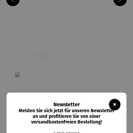
×
Newsletter
Melden Sie sich jetzt für unseren Newsletter
an und profitieren Sie von einer
Kleckow
versandkostenfreien Bestellung!
Sternzeichen Anhänger | 333 Gelbgold rund