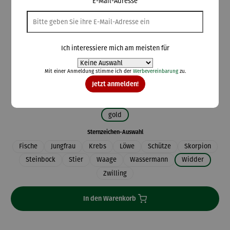
E-Mail-Adresse
119,00 €
Ich interessiere mich am meisten für
Preise inkl. MwSt. zzgl. Versandkosten
Mit einer Anmeldung stimme ich der
Werbevereinbarung
zu.
Lieferzeit: 2-5 Tage
Jetzt anmelden!
auswählen
Farbauswahl
gold
auswählen
Sternzeichen-Auswahl
Fische
Jungfrau
Krebs
Löwe
Schütze
Skorpion
Steinbock
Stier
Waage
Wassermann
Widder
Zwilling
In den Warenkorb