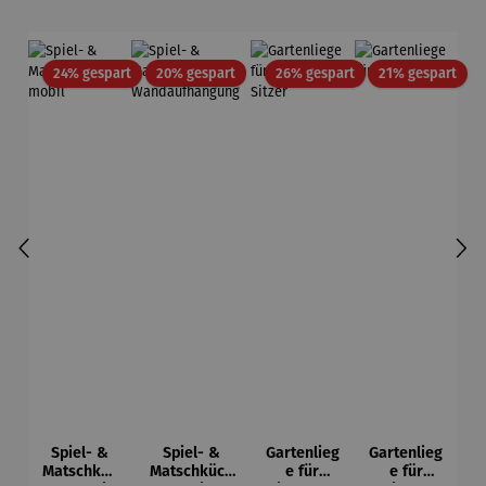
Rabatt
Rabatt
Rabatt
Raba
24% gespart
20% gespart
26% gespart
21% gespart
Spiel- &
Spiel- &
Gartenlieg
Gartenlieg
Matschküc
Matschküch
e für
e für