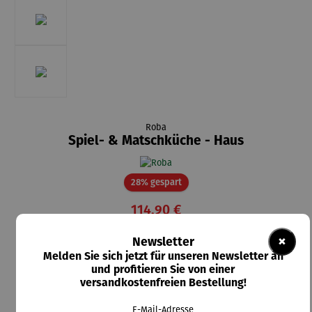
Roba
Spiel- & Matschküche - Haus
Rabatt
28% gespart
114,90 €
UVP
159,90 €
×
Newsletter
Melden Sie sich jetzt für unseren Newsletter an
Preise inkl. MwSt. zzgl. Versandkosten
und profitieren Sie von einer
versandkostenfreien Bestellung!
Lieferzeit: 1-2 Wochen
E-Mail-Adresse