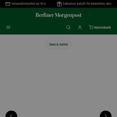
Versandkostenfrei ab 90 €
Exklusiver Rabatt für Newsletter-Abo
alt springen
Warenkorb
Haus & Garten
Bildergalerie überspringen