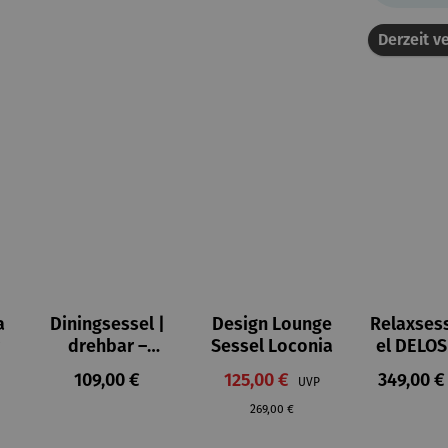
Derzeit ve
a
Diningsessel |
Design Lounge
Relaxses
drehbar –
Sessel Loconia
el DELOS
Ginosa
reis:
Regulärer Preis:
Verkaufspreis:
Reguläre
109,00 €
125,00 €
Regulärer Preis:
349,00 €
UVP
269,00 €