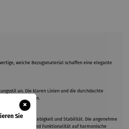
ertige, weiche Bezugsmaterial schaffen eine elegante
ngsstil an. Die klaren Linien und die durchdachte
ringlich zu wirken.
×
ieren Sie
t auch durch Langlebigkeit und Stabilität. Die angenehme
stück, das Design und Funktionalität auf harmonische