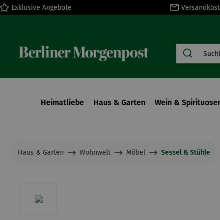
Exklusive Angebote
Versandkost
springen
Zur Hauptnavigation springen
Heimatliebe
Haus & Garten
Wein & Spirituose
Haus & Garten
Wohnwelt
Möbel
Sessel & Stühle
Bildergalerie überspringen