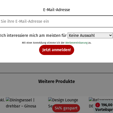
E-Mail-Adresse
schwungenen Armlehnen
 oder Leseecke
r Langlebigkeit und Halt
Ich interessiere mich am meisten für
Mit einer Anmeldung stimme ich der
Werbevereinbarung
zu.
Jetzt anmelden!
Weitere Produkte
196,00
Rabatt
54% gespart
Vorteilspr