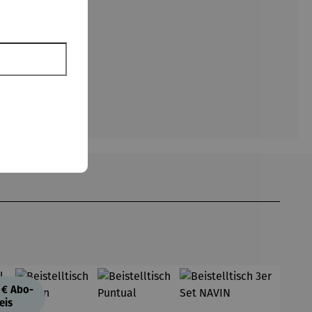
 €
Abo-
eis