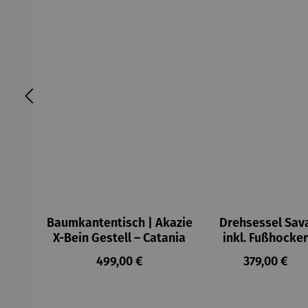
Baumkantentisch | Akazie
Drehsessel Sav
X-Bein Gestell – Catania
inkl. Fußhocker
Regulärer Preis:
Regulärer P
499,00 €
379,00 €