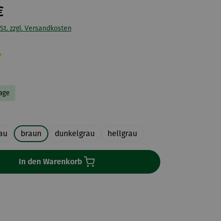
€
St. zzgl. Versandkosten
liche Bewertung von 5 von 5 Sternen
Tage
uswählen
au
braun
dunkelgrau
hellgrau
In den Warenkorb