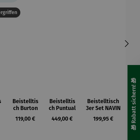
rgriffen
🎁 Rabatt sichern! 🎁
s
Beistelltis
Beistelltis
Beistelltisch
ch Burton
ch Puntual
3er Set NAVIN
r Preis:
Regulärer Preis:
Regulärer Preis:
Regulärer Preis:
119,00 €
449,00 €
199,95 €