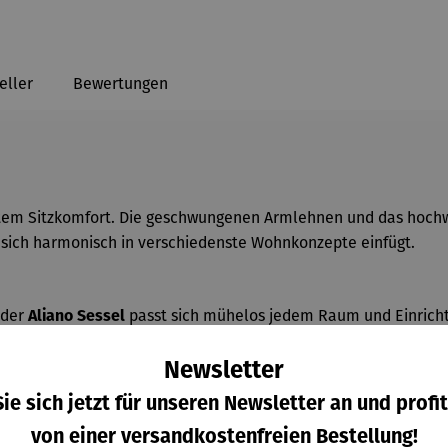
eller
Bewertungen
stem Sitzkomfort. Die geschwungenen Armlehnen und das hochw
 sich harmonisch in verschiedenste Wohnkonzepte einfügt.
 der
passt sich mühelos jedem Raum und Einrichtu
Aliano Sessel
istische, skandinavische oder luxuriöse Wohnwelten, ohne aufd
Newsletter
ie sich jetzt für unseren Newsletter an und profit
t der
nicht nur eine edle Optik, sondern überzeug
Sessel Aliano
von einer versandkostenfreien Bestellung!
ignet sich perfekt für entspannte Stunden zu Hause. Ein Möbel