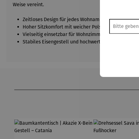
Weise vereint.
Zeitloses Design für jedes Wohnambiente
Hoher Sitzkomfort mit weicher Polsterung und ge
Vielseitig einsetzbar für Wohnzimmer, Schlafzimmer
Stabiles Eisengestell und hochwertige Materialien fü
Produktgalerie überspringen