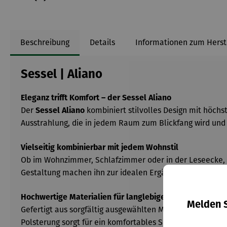
Beschreibung
Details
Informationen zum Herst
Sessel | Aliano
Eleganz trifft Komfort – der Sessel Aliano
Der
kombiniert stilvolles Design mit höch
Sessel Aliano
Ausstrahlung, die in jedem Raum zum Blickfang wird und
Vielseitig kombinierbar mit jedem Wohnstil
Ob im Wohnzimmer, Schlafzimmer oder in der Leseecke,
Gestaltung machen ihn zur idealen Ergänzung für minimal
Hochwertige Materialien für langlebige Freude
Melden S
Gefertigt aus sorgfältig ausgewählten Materialien, biete
Polsterung sorgt für ein komfortables Sitzerlebnis und e