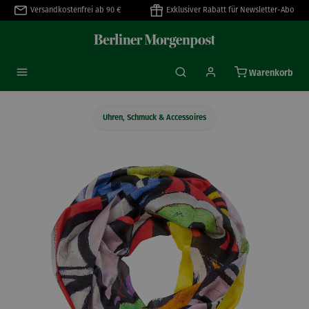
Versandkostenfrei ab 90 €
Exklusiver Rabatt für Newsletter-Abo
alt springen
Warenkorb
Uhren, Schmuck & Accessoires
Bildergalerie überspringen