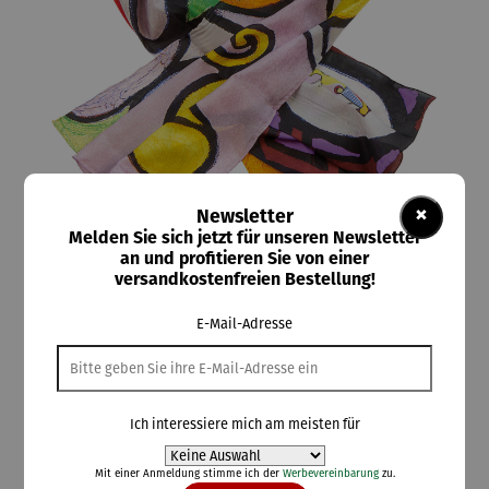
×
Newsletter
Melden Sie sich jetzt für unseren Newsletter
an und profitieren Sie von einer
ars mundi
versandkostenfreien Bestellung!
Seidenschal | Großes Stillleben am
Säulentisch – Pablo Picasso
E-Mail-Adresse
Ich interessiere mich am meisten für
138,00 €
Preise inkl. MwSt. zzgl. Versandkosten
Mit einer Anmeldung stimme ich der
Werbevereinbarung
zu.