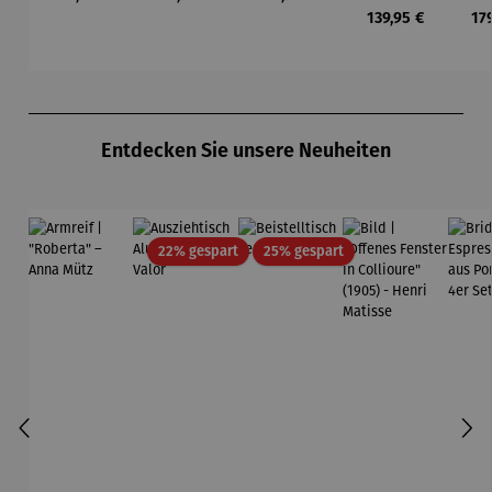
139,95 €
17
Produktgalerie überspringen
Entdecken Sie unsere Neuheiten
Rabatt
Rabatt
22% gespart
25% gespart