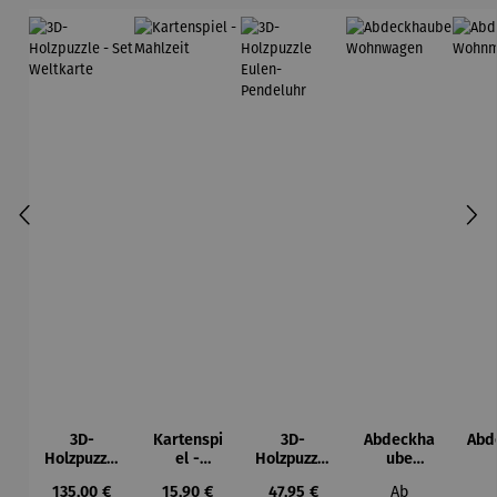
3D-
Kartenspi
3D-
Abdeckha
Abd
Holzpuzzle
el -
Holzpuzzle
ube
- Set
Mahlzeit
Eulen-
Wohnwag
Woh
Regulärer Preis:
Regulärer Preis:
Regulärer Preis:
Regulärer Prei
135,00 €
15,90 €
47,95 €
Ab
Weltkarte
Pendeluhr
en