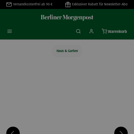
Versandkostenfrei ab 90 €
Exklusiver Rabatt für Newsletter-Abo
alt springen
Warenkorb
Haus & Garten
Bildergalerie überspringen