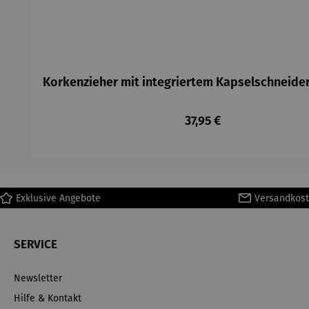
Korkenzieher mit integriertem Kapselschneide
Regulärer Preis:
37,95 €
Exklusive Angebote
Versandkost
SERVICE
Newsletter
Hilfe & Kontakt