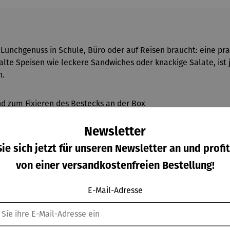
Lunchgenuss in Schule, Büro oder auf Reisen braucht: eine pra
kalte Speisen wie leckere Sandwiches oder knackige Salate, is
n.
nd zum Fixieren des Bestecks an der Box
kel
Newsletter
lle (nur Behälter)
ie sich jetzt für unseren Newsletter an und profit
von einer versandkostenfreien Bestellung!
ckel und elastisches Band)
E-Mail-Adresse