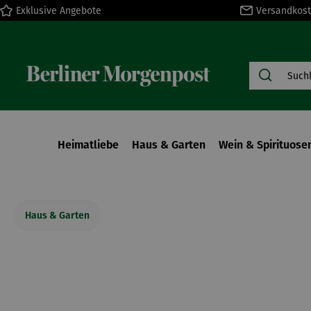
Exklusive Angebote
Versandkost
springen
Zur Hauptnavigation springen
Heimatliebe
Haus & Garten
Wein & Spirituose
Haus & Garten
Bildergalerie überspringen