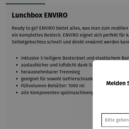
Lunchbox ENVIRO
Ready to go? ENVIRO bietet alles, was man zum mobilen 
ein komplettes Besteck. ENVIRO eignet sich perfekt für 
Selbstgekochtes schnell und direkt erwärmt werden kan
inklusive 3-teiligem Besteckset und elastischem Ba
auslaufsicher und luftdicht dank Silikonring am Dec
herausnehmbarer Trennsteg
geeignet für sowohl Gefrierschrank als auch Mikrowe
Melden S
Füllvolumen Behälter: 1000 ml
alle Komponenten spülmaschinengeeignet (außer De