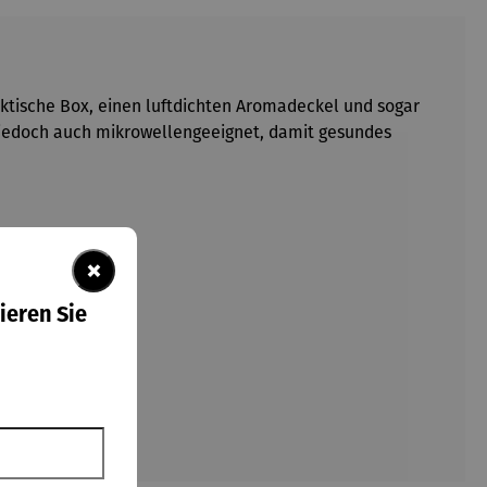
ktische Box, einen luftdichten Aromadeckel und sogar
t jedoch auch mikrowellengeeignet, damit gesundes
×
ieren Sie