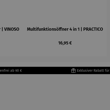
r | VINOSO
Multifunktionsöffner 4 in 1 | PRACTICO
Regulärer Preis:
16,95 €
enfrei ab 90 €
Exklusiver Rabatt fü