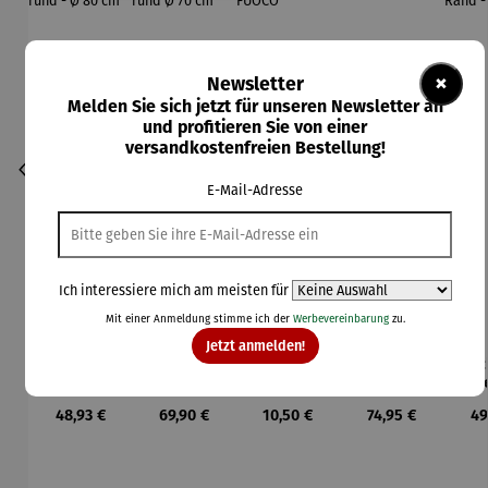
×
Newsletter
Melden Sie sich jetzt für unseren Newsletter an
und profitieren Sie von einer
versandkostenfreien Bestellung!
E-Mail-Adresse
Ich interessiere mich am meisten für
Mit einer Anmeldung stimme ich der
Werbevereinbarung
zu.
Jetzt anmelden!
Basis für
Bodenplat
Brenngel
Decke mit
Dec
Feuerscha
te für
für
Ärmeln
Feu
len rund -
Feuerkorb
Gelfeuerst
l
Regulärer Preis:
Regulärer Preis:
Regulärer Preis:
Regulärer Preis:
Re
48,93 €
69,90 €
10,50 €
74,95 €
49
Ø 80 cm
rund Ø 70
elle -
Ran
cm
FUOCO
61