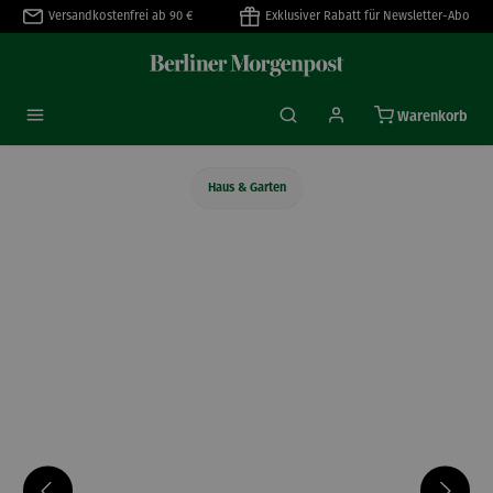
Versandkostenfrei ab 90 €
Exklusiver Rabatt für Newsletter-Abo
alt springen
Warenkorb
Haus & Garten
Bildergalerie überspringen