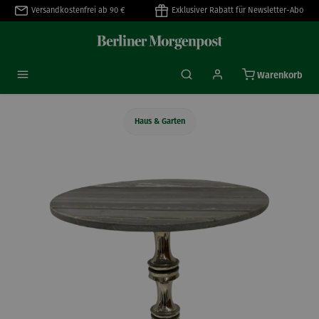
Versandkostenfrei ab 90 €
Exklusiver Rabatt für Newsletter-Abo
alt springen
Warenkorb
Haus & Garten
Bildergalerie überspringen