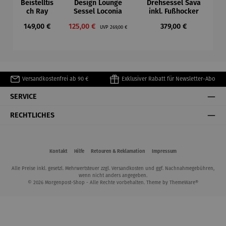
Beistelltis
Design Lounge
Drehsessel Sava
ch Ray
Sessel Loconia
inkl. Fußhocker
Regulärer Preis:
Verkaufspreis:
Regulärer Preis:
Regulärer Preis:
149,00 €
125,00 €
379,00 €
UVP
269,00 €
Versandkostenfrei ab 90 €
Exklusiver Rabatt für Newsletter-Abo
SERVICE
RECHTLICHES
Kontakt
Hilfe
Retouren & Reklamation
Impressum
Alle Preise inkl. gesetzl. Mehrwertsteuer zzgl.
Versandkosten
und ggf. Nachnahmegebühren,
wenn nicht anders angegeben.
© 2026 Morgenpost-Shop - Alle Rechte vorbehalten. Theme by
ThemeWare®