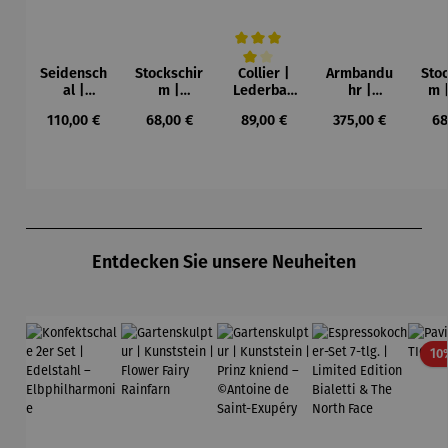
Seidensch
Stockschir
Collier |
Armbandu
Sto
Durchschnittliche Bewertung von 4 vo
al |
m |
Lederban
hr |
m 
Seerosen
Seerosen
d
Chronogra
Ro
Regulärer Preis:
Regulärer Preis:
Regulärer Preis:
Regulärer Preis:
Re
110,00 €
68,00 €
89,00 €
375,00 €
68
– Claude
– Claude
Lebensba
ph –
(1
Monet
Monet
um –
Flieger
Wa
Gustav
Kan
Klimt
Produktgalerie überspringen
Entdecken Sie unsere Neuheiten
10