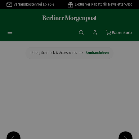
Versandkostenfrei ab 90 €
Exklusiver Rabatt für Newsletter-Abo
alt springen
Warenkorb
Uhren, Schmuck & Accessoires
Armbanduhren
Bildergalerie überspringen