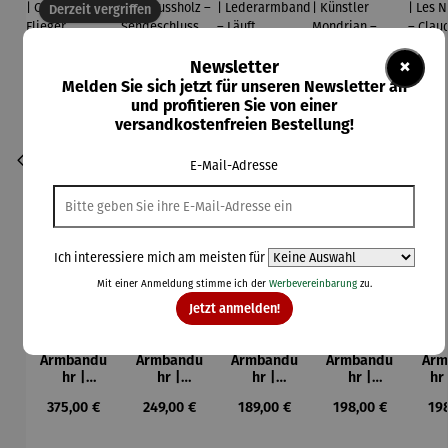
Derzeit vergriffen
×
Newsletter
Melden Sie sich jetzt für unseren Newsletter an
und profitieren Sie von einer
versandkostenfreien Bestellung!
E-Mail-Adresse
Ich interessiere mich am meisten für
Mit einer Anmeldung stimme ich der
Werbevereinbarung
zu.
Jetzt anmelden!
Armbandu
Armbandu
Armbandu
Armbandu
Arm
hr |
hr |
hr |
hr |
hr
Chronogra
Walnussh
Lederarm
Künstler
Nym
Regulärer Preis:
Regulärer Preis:
Regulärer Preis:
Regulärer Preis:
Reg
375,00 €
249,00 €
189,00 €
198,00 €
19
ph –
olz –
band –
Mondrian
– 
Flieger
Sendeschl
Läuft
– Tableau
M
uss
Nr. IV